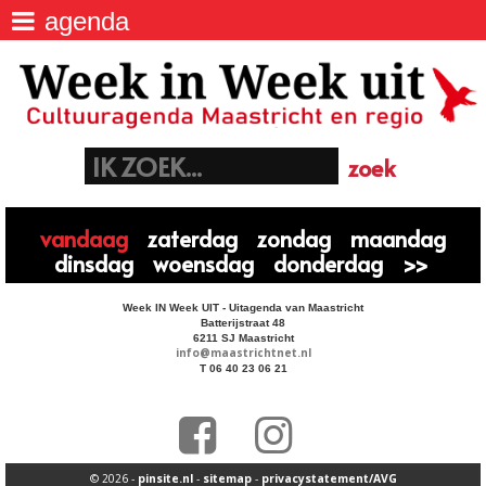
agenda
agenda
>
Week IN Week UIT - Uitagenda van
Maastricht
locaties
>
Batterijstraat 48, 6211 SJ Maastricht
06 40 23 06 21
euregio
>
info@maastrichtnet.nl
aanmelden evenement
>
vandaag
zaterdag
zondag
maandag
dinsdag
woensdag
donderdag
>>
Week IN Week UIT - Uitagenda van Maastricht
Batterijstraat 48
6211 SJ Maastricht
info@maastrichtnet.nl
T 06 40 23 06 21
© 2026 -
pinsite.nl
-
sitemap
-
privacystatement/AVG