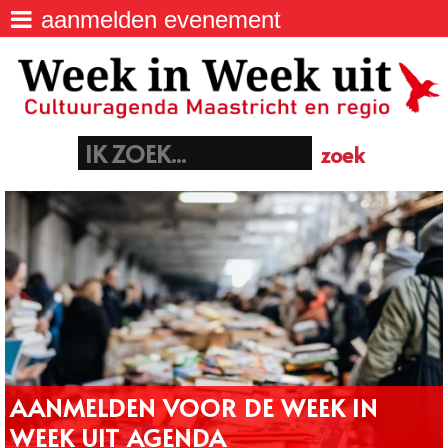
aanmelden evenement
agenda
>
Week IN Week UIT - Uitagenda van
Maastricht
locaties
>
Batterijstraat 48, 6211 SJ Maastricht
06 40 23 06 21
euregio
>
info@maastrichtnet.nl
aanmelden evenement
>
AANMELDEN VOOR DE WEEK IN
WEEK UIT AGENDA