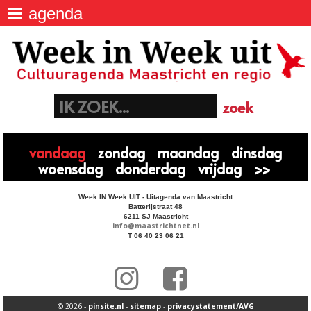
agenda
agenda
>
Week IN Week UIT - Uitagenda van
Maastricht
locaties
>
Batterijstraat 48, 6211 SJ Maastricht
06 40 23 06 21
euregio
>
info@maastrichtnet.nl
aanmelden evenement
>
vandaag
zondag
maandag
dinsdag
woensdag
donderdag
vrijdag
>>
Week IN Week UIT - Uitagenda van Maastricht
Batterijstraat 48
6211 SJ Maastricht
info@maastrichtnet.nl
T 06 40 23 06 21
© 2026 -
pinsite.nl
-
sitemap
-
privacystatement/AVG