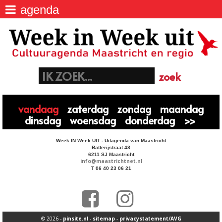
agenda
agenda
>
Week IN Week UIT - Uitagenda van
Maastricht
locaties
>
Batterijstraat 48, 6211 SJ Maastricht
06 40 23 06 21
euregio
>
info@maastrichtnet.nl
aanmelden evenement
>
vandaag
zaterdag
zondag
maandag
dinsdag
woensdag
donderdag
>>
Week IN Week UIT - Uitagenda van Maastricht
Batterijstraat 48
6211 SJ Maastricht
info@maastrichtnet.nl
T 06 40 23 06 21
© 2026 -
pinsite.nl
-
sitemap
-
privacystatement/AVG