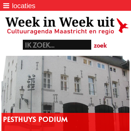
locaties
agenda
>
Week IN Week UIT - Uitagenda van
Maastricht
locaties
>
Batterijstraat 48, 6211 SJ Maastricht
06 40 23 06 21
euregio
>
info@maastrichtnet.nl
aanmelden evenement
>
PESTHUYS PODIUM