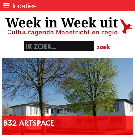
locaties
agenda
>
Week IN Week UIT - Uitagenda van
Maastricht
locaties
>
Batterijstraat 48, 6211 SJ Maastricht
06 40 23 06 21
euregio
>
info@maastrichtnet.nl
aanmelden evenement
>
B32 ARTSPACE