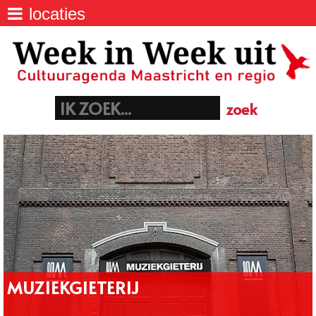
locaties
agenda
>
Week IN Week UIT - Uitagenda van
Maastricht
locaties
>
Batterijstraat 48, 6211 SJ Maastricht
06 40 23 06 21
euregio
>
info@maastrichtnet.nl
aanmelden evenement
>
MUZIEKGIETERIJ