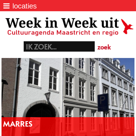
locaties
agenda
>
Week IN Week UIT - Uitagenda van
Maastricht
locaties
>
Batterijstraat 48, 6211 SJ Maastricht
06 40 23 06 21
euregio
>
info@maastrichtnet.nl
aanmelden evenement
>
MARRES