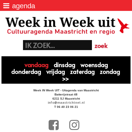
agenda
agenda
>
Week IN Week UIT - Uitagenda van
Maastricht
locaties
>
Batterijstraat 48, 6211 SJ Maastricht
06 40 23 06 21
euregio
>
info@maastrichtnet.nl
aanmelden evenement
>
vandaag
dinsdag
woensdag
donderdag
vrijdag
zaterdag
zondag
>>
Week IN Week UIT - Uitagenda van Maastricht
Batterijstraat 48
6211 SJ Maastricht
info@maastrichtnet.nl
T 06 40 23 06 21