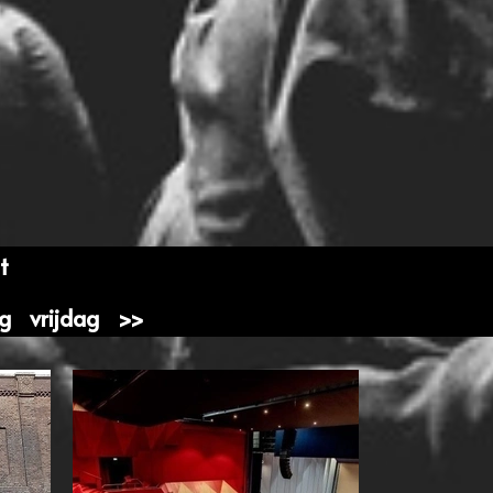
t
g
vrijdag
>>