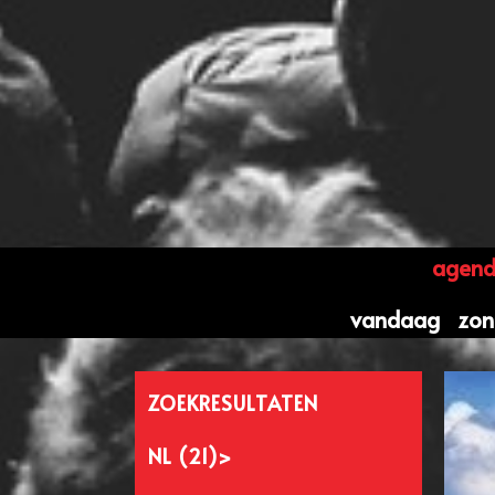
agen
vandaag
zo
ZOEKRESULTATEN
NL (21)>