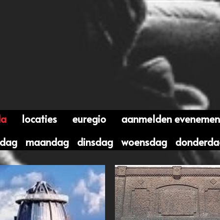
da
locaties
euregio
aanmelden evenemen
ndag
maandag
dinsdag
woensdag
donderda